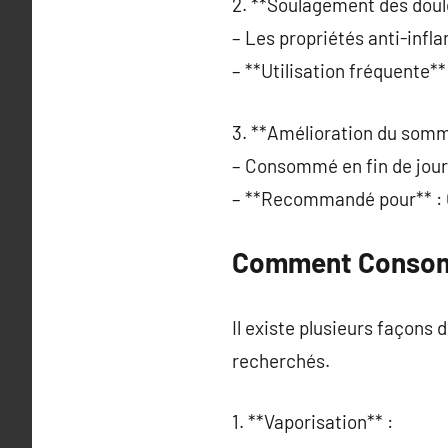
2. **Soulagement des doul
– Les propriétés anti-infl
– **Utilisation fréquente** 
3. **Amélioration du somme
– Consommé en fin de jour
– **Recommandé pour** : C
Comment Consomm
Il existe plusieurs façons
recherchés.
1. **Vaporisation** :