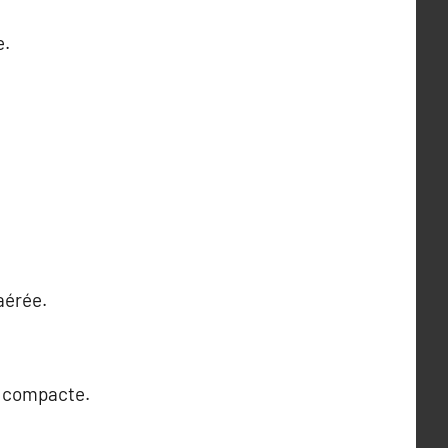
e.
aérée.
et compacte.