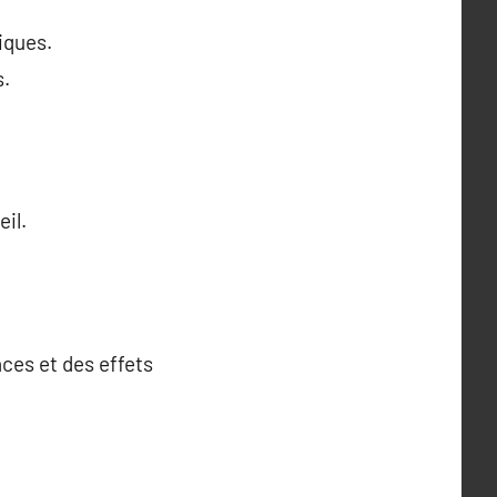
iques.
s.
il.
ces et des effets