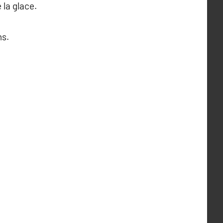
 la glace.
ns.