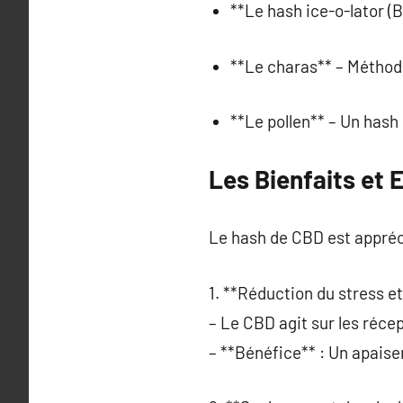
**Le hash ice-o-lator (Bu
**Le charas** – Méthode
**Le pollen** – Un hash 
Les Bienfaits et 
Le hash de CBD est appréc
1. **Réduction du stress et 
– Le CBD agit sur les récep
– **Bénéfice** : Un apai