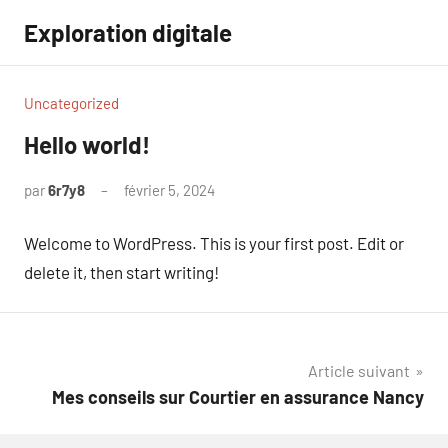
Aller
Exploration digitale
au
contenu
Uncategorized
Hello world!
par
6r7y8
février 5, 2024
1
commentaire
Welcome to WordPress. This is your first post. Edit or
delete it, then start writing!
Navigation
Article suivant
Mes conseils sur Courtier en assurance Nancy
de