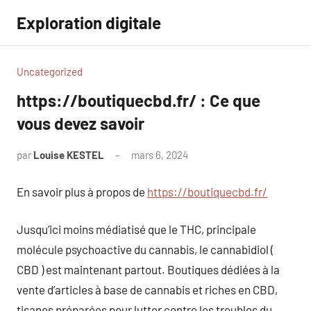
Aller
Exploration digitale
au
contenu
Uncategorized
https://boutiquecbd.fr/ : Ce que
vous devez savoir
par
Louise KESTEL
mars 6, 2024
Aucun
commentaire
En savoir plus à propos de
https://boutiquecbd.fr/
Jusqu’ici moins médiatisé que le THC, principale
molécule psychoactive du cannabis, le cannabidiol (
CBD ) est maintenant partout. Boutiques dédiées à la
vente d’articles à base de cannabis et riches en CBD,
tisanes préparées pour lutter contre les troubles du