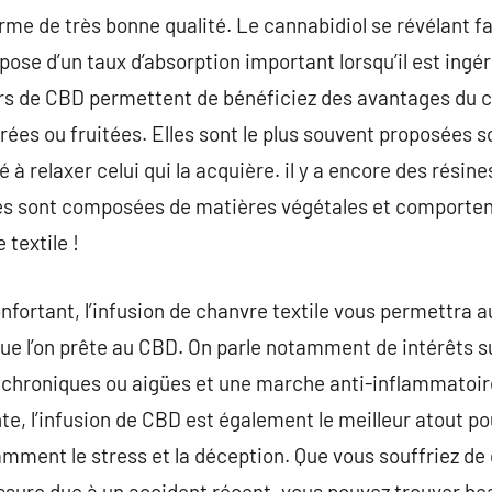
orme de très bonne qualité. Le cannabidiol se révélant f
dispose d’un taux d’absorption important lorsqu’il est ingé
urs de CBD permettent de bénéficiez des avantages du ch
es ou fruitées. Elles sont le plus souvent proposées s
 à relaxer celui qui la acquière. il y a encore des résin
es sont composées de matières végétales et comportent 
 textile !
nfortant, l’infusion de chanvre textile vous permettra a
ue l’on prête au CBD. On parle notamment de intérêts s
chroniques ou aigües et une marche anti-inflammatoire.
e, l’infusion de CBD est également le meilleur atout pou
mment le stress et la déception. Que vous souffriez de
essure due à un accident récent, vous pouvez trouver 