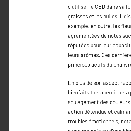
d’utiliser le CBD dans sa f
graisses et les huiles, il 
exemple. en outre, les fle
agrémentées de notes sucré
réputées pour leur capacité
leurs arômes. Ces dernièr
principes actifs du chanvre
En plus de son aspect réco
bienfaits thérapeutiques q
soulagement des douleurs 
action détendue et calmant
troubles émotionnels, nota
à une maladie ou d’une bl