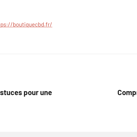
tps://boutiquecbd.fr/
 Astuces pour une
Compr