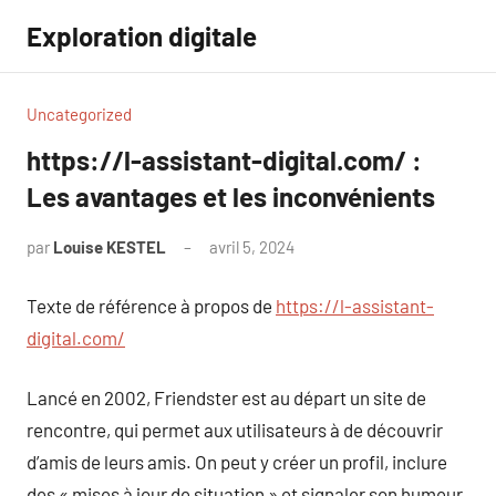
Aller
Exploration digitale
au
contenu
Uncategorized
https://l-assistant-digital.com/ :
Les avantages et les inconvénients
par
Louise KESTEL
avril 5, 2024
Aucun
commentaire
Texte de référence à propos de
https://l-assistant-
digital.com/
Lancé en 2002, Friendster est au départ un site de
rencontre, qui permet aux utilisateurs à de découvrir
d’amis de leurs amis. On peut y créer un profil, inclure
des « mises à jour de situation » et signaler son humeur.