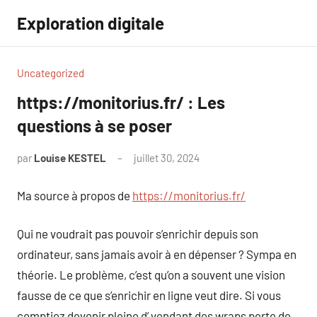
Aller
Exploration digitale
au
contenu
Uncategorized
https://monitorius.fr/ : Les
questions à se poser
par
Louise KESTEL
juillet 30, 2024
Aucun
commentaire
Ma source à propos de
https://monitorius.fr/
Qui ne voudrait pas pouvoir s’enrichir depuis son
ordinateur, sans jamais avoir à en dépenser ? Sympa en
théorie. Le problème, c’est qu’on a souvent une vision
fausse de ce que s’enrichir en ligne veut dire. Si vous
comptiez devenir pleine d’ vendant des wraps perte de