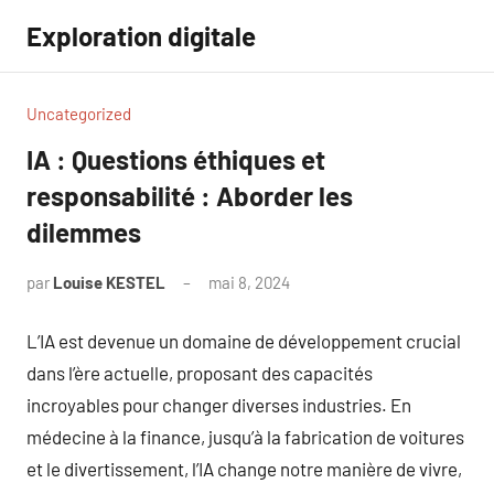
Aller
Exploration digitale
au
contenu
Uncategorized
IA : Questions éthiques et
responsabilité : Aborder les
dilemmes
par
Louise KESTEL
mai 8, 2024
Aucun
commentaire
L’IA est devenue un domaine de développement crucial
dans l’ère actuelle, proposant des capacités
incroyables pour changer diverses industries. En
médecine à la finance, jusqu’à la fabrication de voitures
et le divertissement, l’IA change notre manière de vivre,