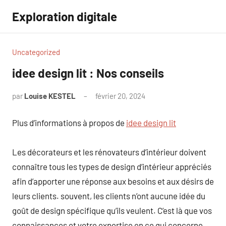
Aller
Exploration digitale
au
contenu
Uncategorized
idee design lit : Nos conseils
par
Louise KESTEL
février 20, 2024
Aucun
commentaire
Plus d’informations à propos de
idee design lit
Les décorateurs et les rénovateurs d’intérieur doivent
connaître tous les types de design d’intérieur appréciés
afin d’apporter une réponse aux besoins et aux désirs de
leurs clients. souvent, les clients n’ont aucune idée du
goût de design spécifique qu’ils veulent. C’est là que vos
connaissances et votre expertise en ce qui concerne