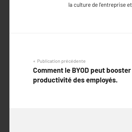
la culture de l’entreprise 
Navigation
Publication précédente
Comment le BYOD peut booster la
de
productivité des employés.
l’article