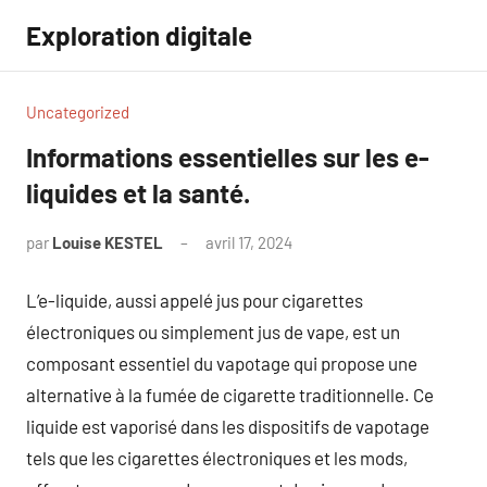
Aller
Exploration digitale
au
contenu
Uncategorized
Informations essentielles sur les e-
liquides et la santé.
par
Louise KESTEL
avril 17, 2024
Aucun
commentaire
L’e-liquide, aussi appelé jus pour cigarettes
électroniques ou simplement jus de vape, est un
composant essentiel du vapotage qui propose une
alternative à la fumée de cigarette traditionnelle. Ce
liquide est vaporisé dans les dispositifs de vapotage
tels que les cigarettes électroniques et les mods,