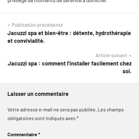
privilège de moments de sérénité à domicile.
Navigation
Publication précédente
Jacuzzi spa et bien-être : détente, hydrothérapie
de
et convivialité.
l’article
Article suivant
Jacuzzi spa : comment l’installer facilement chez
soi.
Laisser un commentaire
Votre adresse e-mail ne sera pas publiée.
Les champs
obligatoires sont indiqués avec
*
Commentaire
*