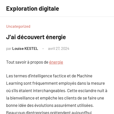
Aller
Exploration digitale
au
contenu
Uncategorized
J’ai découvert énergie
par
Louise KESTEL
avril 27, 2024
Aucun
commentaire
Tout savoir à propos de
énergie
Les termes d’intelligence factice et de Machine
Learning sont fréquemment employés dans la mesure
où s’ils étaient interchangeables. Cette esclandre nuit à
la bienveillance et empêche les clients de se faire une
bonne idée des évolutions assurément utilisées.
Beaucoup d’entreprises prétendent aujourd’hui