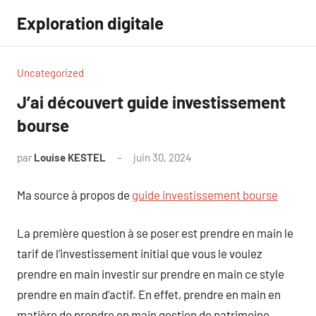
Aller
Exploration digitale
au
contenu
Uncategorized
J’ai découvert guide investissement
bourse
par
Louise KESTEL
juin 30, 2024
Aucun
commentaire
Ma source à propos de
guide investissement bourse
La première question à se poser est prendre en main le
tarif de l’investissement initial que vous le voulez
prendre en main investir sur prendre en main ce style
prendre en main d’actif. En effet, prendre en main en
matière de prendre en main gestion de patrimoine