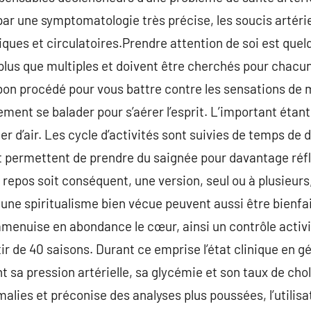
s par une symptomatologie très précise, les soucis artér
ques et circulatoires.Prendre attention de soi est quel
 plus que multiples et doivent être cherchés pour chacu
bon procédé pour vous battre contre les sensations de mal
ement se balader pour s’aérer l’esprit. L’important étant
er d’air. Les cycle d’activités sont suivies de temps de
permettent de prendre du saignée pour davantage réfléc
e repos soit conséquent, une version, seul ou à plusieurs
une spiritualisme bien vécue peuvent aussi être bienfai
 amenuise en abondance le cœur, ainsi un contrôle activi
ir de 40 saisons. Durant ce emprise l’état clinique en g
nt sa pression artérielle, sa glycémie et son taux de chol
lies et préconise des analyses plus poussées, l’utilisat