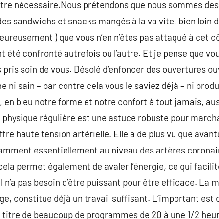
tre nécessaire.Nous prétendons que nous sommes des s
 des sandwichs et snacks mangés à la va vite, bien loin 
 heureusement ) que vous n’en n’êtes pas attaqué à cet c
t été confronté autrefois où l’autre. Et je pense que vo
s pris soin de vous. Désolé d’enfoncer des ouvertures ou
e ni sain – par contre cela vous le saviez déjà – ni pro
 en bleu notre forme et notre confort à tout jamais, au
é physique régulière est une astuce robuste pour marcha
re haute tension artérielle. Elle a de plus vu que avanta
amment essentiellement au niveau des artères coronaire
 cela permet également de avaler l’énergie, ce qui facilit
 n’a pas besoin d’être puissant pour être efficace. La m
ge, constitue déjà un travail suffisant. L’important est 
ste titre de beaucoup de programmes de 20 à une 1/2 h