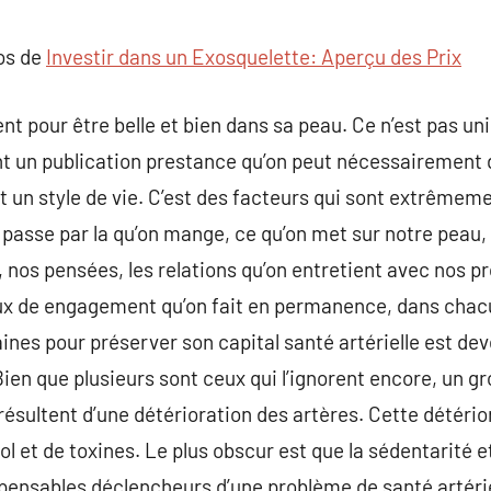
commentaire
pos de
Investir dans un Exosquelette: Aperçu des Prix
ment pour être belle et bien dans sa peau. Ce n’est pas 
t un publication prestance qu’on peut nécessairement 
ut un style de vie. C’est des facteurs qui sont extrêmem
 passe par la qu’on mange, ce qu’on met sur notre peau, 
 nos pensées, les relations qu’on entretient avec nos p
ux de engagement qu’on fait en permanence, dans chac
aines pour préserver son capital santé artérielle est d
en que plusieurs sont ceux qui l’ignorent encore, un g
résultent d’une détérioration des artères. Cette détério
ol et de toxines. Le plus obscur est que la sédentarité 
spensables déclencheurs d’une problème de santé artérie