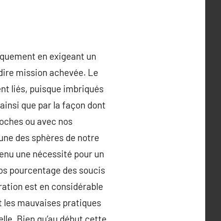
uniquement en exigeant un
dire mission achevée. Le
ent liés, puisque imbriqués
ainsi que par la façon dont
roches ou avec nos
une des sphères de notre
evenu une nécessité pour un
ros pourcentage des soucis
ration est en considérable
et les mauvaises pratiques
lle. Bien qu’au début cette