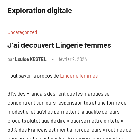
Aller
Exploration digitale
au
contenu
Uncategorized
J’ai découvert Lingerie femmes
par
Louise KESTEL
février 9, 2024
Aucun
commentaire
Tout savoir à propos de
Lingerie femmes
91% des Français désirent que les marques se
concentrent sur leurs responsabilités et une forme de
modestie, et qu’elles permettent la qualité de leurs
produits plutôt que de dire « quoi se mettre en tête ».
50% des Français estiment ainsi que leurs « routines de
consommation ont évolué de manière permanente »