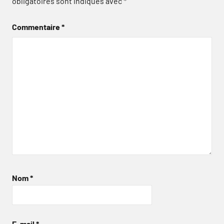
obligatoires sont indiqués avec
*
Commentaire
*
Nom
*
E-mail
*