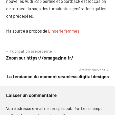
nouvelles Audi RS 3 berline et Sportback est l’occasion
de retracer la saga des turbulentes générations qui les
ont précédées.
Ma source à propos de
Lingerie femmes
Navigation
Publication précédente
Zoom sur https://omagazine.fr/
de
Article suivant
l’article
La tendance du moment seamless digital designs
Laisser un commentaire
Votre adresse e-mail ne sera pas publiée.
Les champs