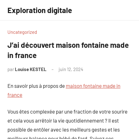
Aller
Exploration digitale
au
contenu
Uncategorized
J’ai découvert maison fontaine made
in france
par
Louise KESTEL
juin 12, 2024
Aucun
commentaire
En savoir plus à propos de
maison fontaine made in
france
Vous êtes complexée par une fraction de votre sourire
et cela vous arrêtoir la vie quotidiennement ? Il est
possible de entôler avec les meilleurs gestes et les
meilleurs balance pour bébé de fard. Suivez ces