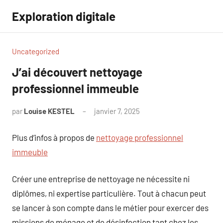
Aller
Exploration digitale
au
contenu
Uncategorized
J’ai découvert nettoyage
professionnel immeuble
par
Louise KESTEL
janvier 7, 2025
Aucun
commentaire
Plus d’infos à propos de
nettoyage professionnel
immeuble
Créer une entreprise de nettoyage ne nécessite ni
diplômes, ni expertise particulière. Tout à chacun peut
se lancer à son compte dans le métier pour exercer des
missions de ménage et de désinfection tant chez les