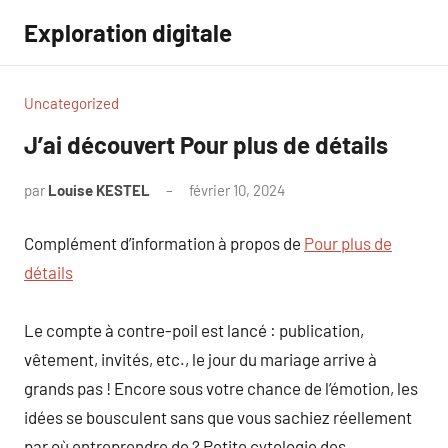
Aller
Exploration digitale
au
contenu
Uncategorized
J’ai découvert Pour plus de détails
par
Louise KESTEL
février 10, 2024
Aucun
commentaire
Complément d’information à propos de
Pour plus de
détails
Le compte à contre-poil est lancé : publication,
vêtement, invités, etc., le jour du mariage arrive à
grands pas ! Encore sous votre chance de l’émotion, les
idées se bousculent sans que vous sachiez réellement
par où entreprendre de ? Petite cytologie des