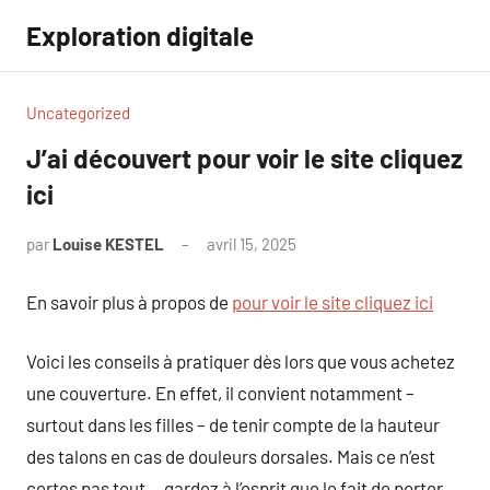
Aller
Exploration digitale
au
contenu
Uncategorized
J’ai découvert pour voir le site cliquez
ici
par
Louise KESTEL
avril 15, 2025
Aucun
commentaire
En savoir plus à propos de
pour voir le site cliquez ici
Voici les conseils à pratiquer dès lors que vous achetez
une couverture. En effet, il convient notamment –
surtout dans les filles – de tenir compte de la hauteur
des talons en cas de douleurs dorsales. Mais ce n’est
certes pas tout… gardez à l’esprit que le fait de porter