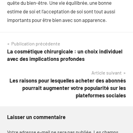
quête du bien-être. Une vie équilibrée, une bonne
estime de soi et l’acceptation de soi sont tout aussi
importants pour être bien avec son apparence.
Navigation
Publication précédente
La cosmétique chirurgicale : un choix individuel
de
avec des implications profondes
l’article
Article suivant
Les raisons pour lesquelles acheter des abonnés
pourrait augmenter votre popularité sur les
plateformes sociales
Laisser un commentaire
Votre adresse e-mail ne sera pas publiée.
Les champs