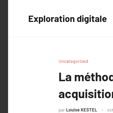
Aller
au
Exploration digitale
contenu
Uncategorized
La méthod
acquisitio
par
Louise KESTEL
oc