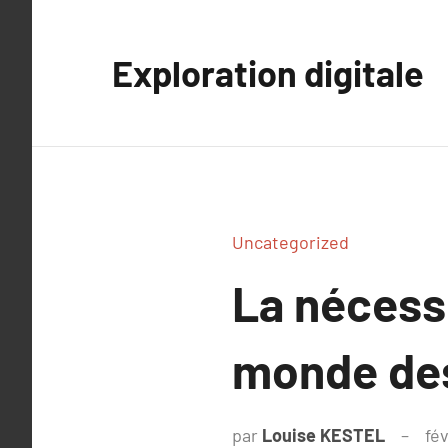
Aller
au
Exploration digitale
contenu
Uncategorized
La nécessi
monde des
par
Louise KESTEL
fév