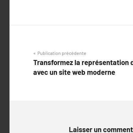
Navigation
Publication précédente
Transformez la représentation d
de
avec un site web moderne
l’article
Laisser un comment