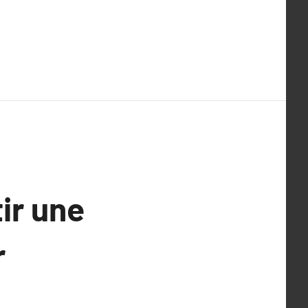
ir une
r