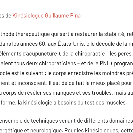
commentaire
pos de
Kinésiologue Guillaume Pina
hode thérapeutique qui sert à restaurer la stabilité, re
dans les années 60, aux États-Unis, elle découle de la m
éléments d’acupuncture ), de la chiropractie – les pères
aient tous deux chiropraticiens – et de la PNL ( progr
logie est le suivant : le corps enregistre les moindres pr
ient et inconscient. Il est de ce fait le mieux placé pou
 corps de révéler ses manques et ses troubles, mais aus
 forme, la kinésiologie a besoins du test des muscles.
 ensemble de techniques venant de différents domaine
énergétique et neurologique. Pour les kinésiologues, cet