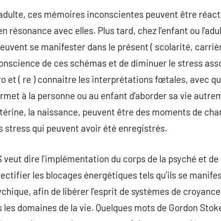
 l’adulte, ces mémoires inconscientes peuvent être réac
 résonance avec elles. Plus tard, chez l’enfant ou l’adu
vent se manifester dans le présent ( scolarité, carrièr
conscience de ces schémas et de diminuer le stress asso
 et ( re ) connaitre les interprétations fœtales, avec q
ermet à la personne ou au enfant d’aborder sa vie autre
 utérine, la naissance, peuvent être des moments de ch
es stress qui peuvent avoir été enregistrés.
t dire l’implémentation du corps de la psyché et de l’
 rectifier les blocages énergétiques tels qu’ils se manife
chique, afin de libérer l’esprit de systèmes de croyance
s les domaines de la vie. Quelques mots de Gordon Stok