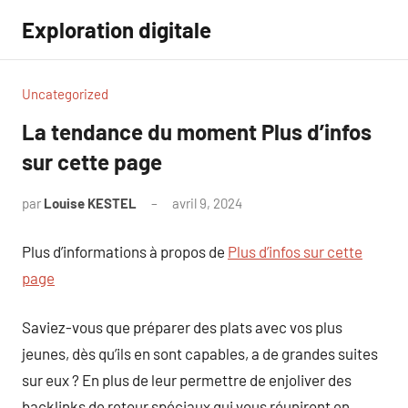
Aller
Exploration digitale
au
contenu
Uncategorized
La tendance du moment Plus d’infos
sur cette page
par
Louise KESTEL
avril 9, 2024
Aucun
commentaire
Plus d’informations à propos de
Plus d’infos sur cette
page
Saviez-vous que préparer des plats avec vos plus
jeunes, dès qu’ils en sont capables, a de grandes suites
sur eux ? En plus de leur permettre de enjoliver des
backlinks de retour spéciaux qui vous réuniront en