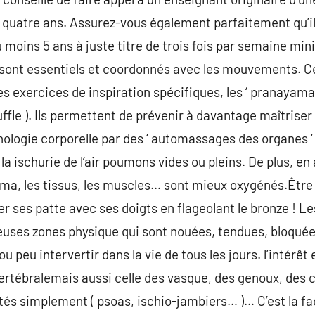
 quatre ans. Assurez-vous également parfaitement qu’il
moins 5 ans à juste titre de trois fois par semaine mini
rit ) sont essentiels et coordonnés avec les mouvements.
xercices de inspiration spécifiques, les ‘ pranayamas 
fle ). Ils permettent de prévenir à davantage maîtriser 
hologie corporelle par des ‘ automassages des organes ‘ 
et la ischurie de l’air poumons vides ou pleins. De plus, 
sma, les tissus, les muscles… sont mieux oxygénés.Être
r ses patte avec ses doigts en flageolant le bronze ! 
euses zones physique qui sont nouées, tendues, bloqu
u peu intervertir dans la vie de tous les jours. l’intérêt e
 vertébralemais aussi celle des vasque, des genoux, des c
és simplement ( psoas, ischio-jambiers… )… C’est la fac