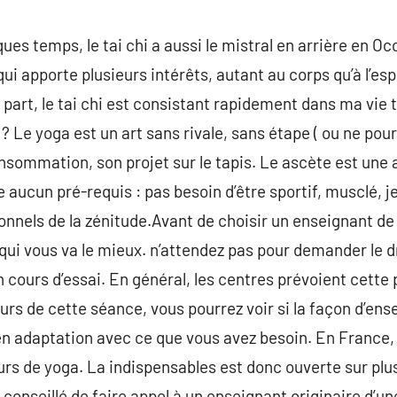
ues temps, le tai chi a aussi le mistral en arrière en Oc
i apporte plusieurs intérêts, autant au corps qu’à l’espr
part, le tai chi est consistant rapidement dans ma vie ta
? Le yoga est un art sans rivale, sans étape ( ou ne pourr
onsommation, son projet sur le tapis. Le ascète est une ac
 aucun pré-requis : pas besoin d’être sportif, musclé, j
nnels de la zénitude.Avant de choisir un enseignant de y
qui vous va le mieux. n’attendez pas pour demander le dr
 cours d’essai. En général, les centres prévoient cette p
urs de cette séance, vous pourrez voir si la façon d’ens
n adaptation avec ce que vous avez besoin. En France, il
urs de yoga. La indispensables est donc ouverte sur plu
st conseillé de faire appel à un enseignant originaire d’