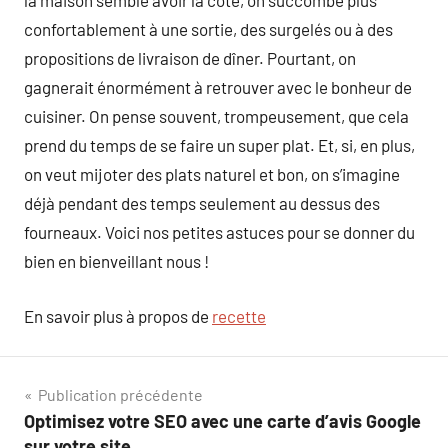
la maison semble avoir la cote, on succombe plus
confortablement à une sortie, des surgelés ou à des
propositions de livraison de dîner. Pourtant, on
gagnerait énormément à retrouver avec le bonheur de
cuisiner. On pense souvent, trompeusement, que cela
prend du temps de se faire un super plat. Et, si, en plus,
on veut mijoter des plats naturel et bon, on s’imagine
déjà pendant des temps seulement au dessus des
fourneaux. Voici nos petites astuces pour se donner du
bien en bienveillant nous !
En savoir plus à propos de
recette
Navigation
Publication précédente
Optimisez votre SEO avec une carte d’avis Google
de
sur votre site.