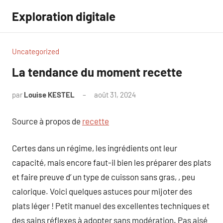
Aller
Exploration digitale
au
contenu
Uncategorized
La tendance du moment recette
par
Louise KESTEL
août 31, 2024
Aucun
commentaire
Source à propos de
recette
Certes dans un régime, les ingrédients ont leur
capacité, mais encore faut-il bien les préparer des plats
et faire preuve d’ un type de cuisson sans gras, , peu
calorique. Voici quelques astuces pour mijoter des
plats léger ! Petit manuel des excellentes techniques et
des sains réflexes à adopter sans modération. Pas aisé