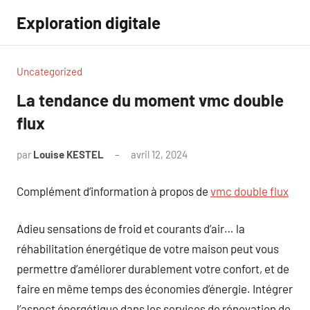
Aller
Exploration digitale
au
contenu
Uncategorized
La tendance du moment vmc double
flux
par
Louise KESTEL
avril 12, 2024
Aucun
commentaire
Complément d’information à propos de
vmc double flux
Adieu sensations de froid et courants d’air… la
réhabilitation énergétique de votre maison peut vous
permettre d’améliorer durablement votre confort, et de
faire en même temps des économies d’énergie. Intégrer
l’aspect énergétique dans les services de rénovation de