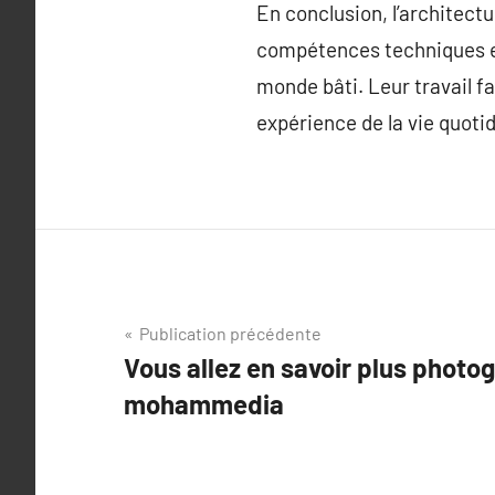
En conclusion, l’architectur
compétences techniques et 
monde bâti. Leur travail 
expérience de la vie quoti
Navigation
Publication précédente
Vous allez en savoir plus photo
de
mohammedia
l’article