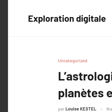
Aller
au
Exploration digitale
contenu
Uncategorized
L’astrolog
planètes e
par
Louise KESTEL
fé