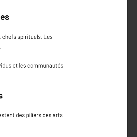
ges
 chefs spirituels. Les
.
dividus et les communautés.
s
tent des piliers des arts