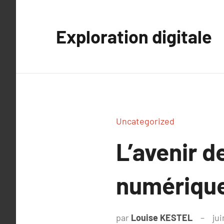
Aller
au
Exploration digitale
contenu
Uncategorized
L’avenir d
numériqu
par
Louise KESTEL
ju