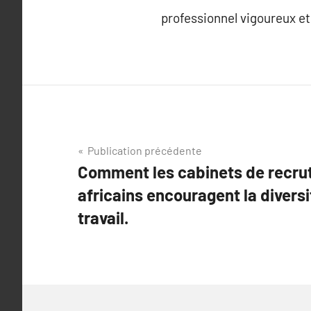
professionnel vigoureux et
Navigation
Publication précédente
Comment les cabinets de recru
de
africains encouragent la diversit
l’article
travail.