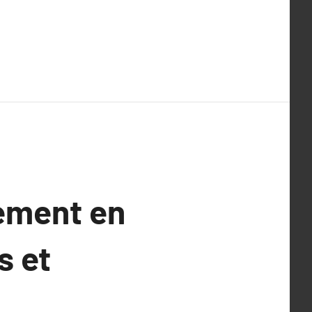
tement en
s et