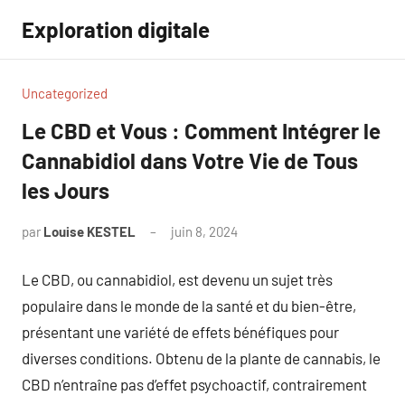
Aller
Exploration digitale
au
contenu
Uncategorized
Le CBD et Vous : Comment Intégrer le
Cannabidiol dans Votre Vie de Tous
les Jours
par
Louise KESTEL
juin 8, 2024
Aucun
commentaire
Le CBD, ou cannabidiol, est devenu un sujet très
populaire dans le monde de la santé et du bien-être,
présentant une variété de effets bénéfiques pour
diverses conditions. Obtenu de la plante de cannabis, le
CBD n’entraîne pas d’effet psychoactif, contrairement