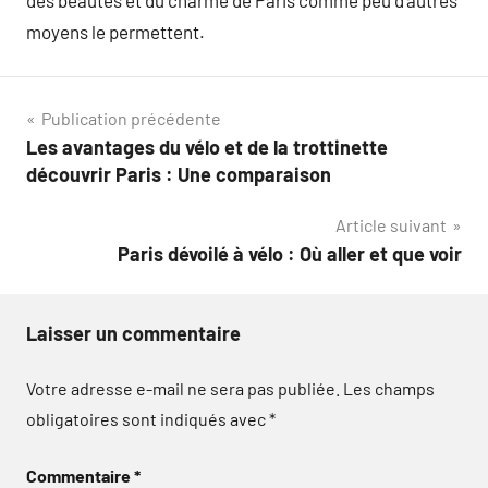
des beautés et du charme de Paris comme peu d’autres
moyens le permettent.
Navigation
Publication précédente
Les avantages du vélo et de la trottinette
de
découvrir Paris : Une comparaison
l’article
Article suivant
Paris dévoilé à vélo : Où aller et que voir
Laisser un commentaire
Votre adresse e-mail ne sera pas publiée.
Les champs
obligatoires sont indiqués avec
*
Commentaire
*