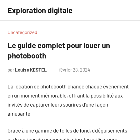
Aller
Exploration digitale
au
contenu
Uncategorized
Le guide complet pour louer un
photobooth
par
Louise KESTEL
février 28, 2024
Aucun
commentaire
La location de photobooth change chaque événement
en un moment mémorable, offrant la possibilité aux
invités de capturer leurs sourires d’une façon
amusante.
Grâce à une gamme de toiles de fond, d’déguisements
et de options de personnalisation, les utilisateurs