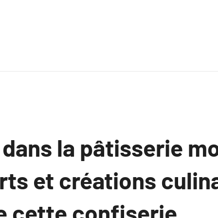
dans la pâtisserie m
ts et créations culin
e cette confiserie