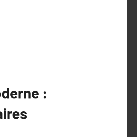
oderne :
aires