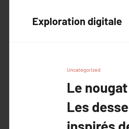
Aller
au
Exploration digitale
contenu
Uncategorized
Le nougat 
Les desser
inspirés d