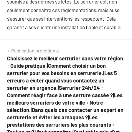
soumise à des normes strictes. Le serrurier doit non
seulement connaître ces réglementations, mais aussi
s’assurer que ses interventions les respectent. Cela
garantit à ses clients une installation fiable et durable.
Navigation
Publication précédente
Choisissez le meilleur serrurier dans votre région
de
: Guide pratique.|Comment choisir un bon
l’article
serrurier pour vos besoins en serrurerie.|Les 5
erreurs à éviter quand vous contactez un
serrurier en urgence.|Serrurier 24h/24 :
Comment réagir face à une serrure cassée ?|Les
meilleurs serruriers de votre ville : Notre
sélection.|Dans quels cas contacter un expert en
serrurerie et éviter les arnaques ?|Les
prestations des serruriers les plus courants :
Tout ce qu’il faut connaître.|Quel est le prix d’un