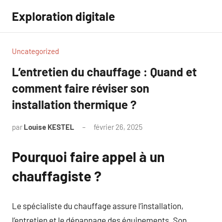
Aller
Exploration digitale
au
contenu
Uncategorized
L’entretien du chauffage : Quand et
comment faire réviser son
installation thermique ?
par
Louise KESTEL
février 26, 2025
Aucun
commentaire
Pourquoi faire appel à un
chauffagiste ?
Le spécialiste du chauffage assure l’installation,
l’entretien et le dépannage des équipements. Son