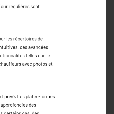
jour régulières sont
ur les répertoires de
intuitives, ces avancées
ctionnalités telles que le
s chauffeurs avec photos et
rt privé. Les plates-formes
s approfondies des
s certains cas, des