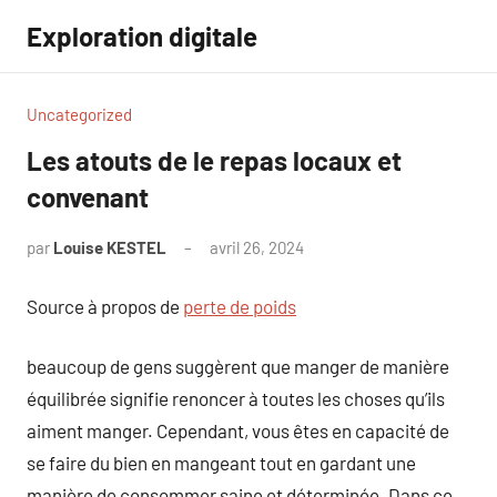
Aller
Exploration digitale
au
contenu
Uncategorized
Les atouts de le repas locaux et
convenant
par
Louise KESTEL
avril 26, 2024
Aucun
commentaire
Source à propos de
perte de poids
beaucoup de gens suggèrent que manger de manière
équilibrée signifie renoncer à toutes les choses qu’ils
aiment manger. Cependant, vous êtes en capacité de
se faire du bien en mangeant tout en gardant une
manière de consommer saine et déterminée. Dans ce