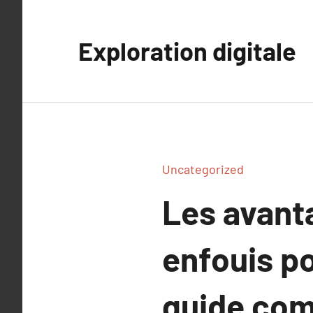
Aller
au
Exploration digitale
contenu
Uncategorized
Les avant
enfouis po
guide com