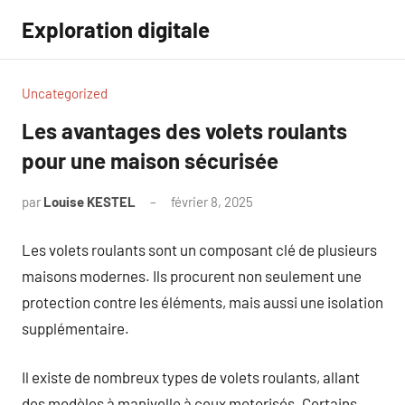
Aller
Exploration digitale
au
contenu
Uncategorized
Les avantages des volets roulants
pour une maison sécurisée
par
Louise KESTEL
février 8, 2025
Aucun
commentaire
Les volets roulants sont un composant clé de plusieurs
maisons modernes. Ils procurent non seulement une
protection contre les éléments, mais aussi une isolation
supplémentaire.
Il existe de nombreux types de volets roulants, allant
des modèles à manivelle à ceux motorisés. Certains