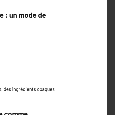
ne : un mode de
s, des ingrédients opaques
ure comme