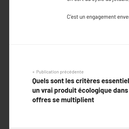
C’est un engagement envers
Navigation
Publication précédente
Quels sont les critères essentie
de
un vrai produit écologique dans
l’article
offres se multiplient