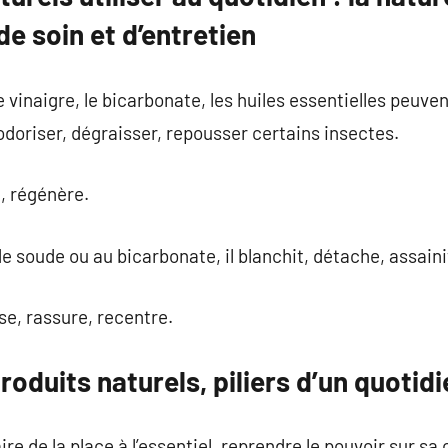
e soin et d’entretien
le vinaigre, le bicarbonate, les huiles essentielles peuven
odoriser, dégraisser, repousser certains insectes.
e, régénère.
 soude ou au bicarbonate, il blanchit, détache, assaini
ise, rassure, recentre.
roduits naturels, piliers d’un quotid
faire de la place à l’essentiel, reprendre le pouvoir sur 