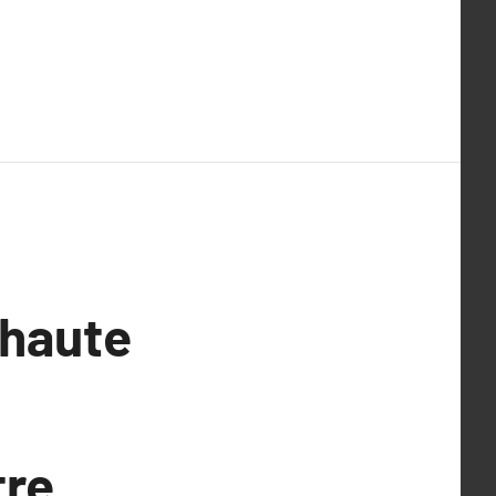
 haute
tre