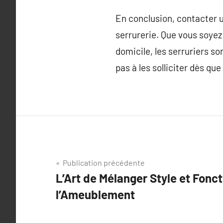
En conclusion, contacter u
serrurerie. Que vous soyez
domicile, les serruriers s
pas à les solliciter dès qu
Navigation
Publication précédente
L’Art de Mélanger Style et Fonc
de
l’Ameublement
l’article