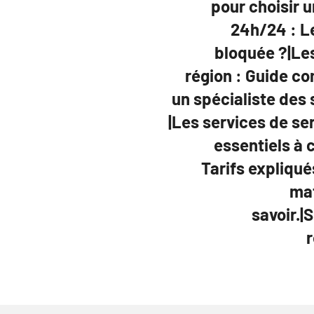
pour choisir u
24h/24 : L
bloquée ?|Les
région : Guide c
un spécialiste des 
|Les services de ser
essentiels à c
Tarifs expliqué
mat
savoir.|