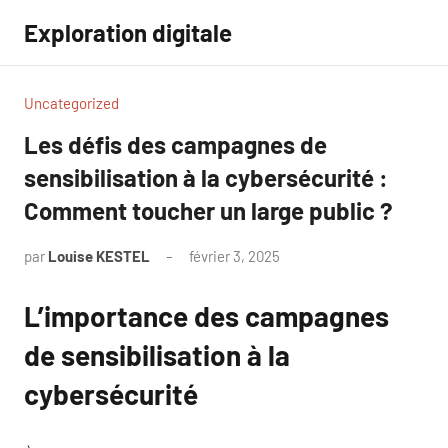
Aller
Exploration digitale
au
contenu
Uncategorized
Les défis des campagnes de
sensibilisation à la cybersécurité :
Comment toucher un large public ?
par
Louise KESTEL
février 3, 2025
Aucun
commentaire
L’importance des campagnes
de sensibilisation à la
cybersécurité