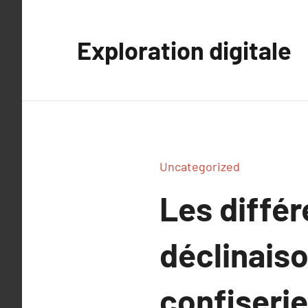
Aller
au
Exploration digitale
contenu
Uncategorized
Les différ
déclinais
confiserie