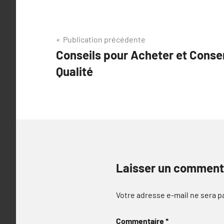
Navigation
Publication précédente
Conseils pour Acheter et Conser
de
Qualité
l’article
Laisser un comment
Votre adresse e-mail ne sera p
Commentaire
*