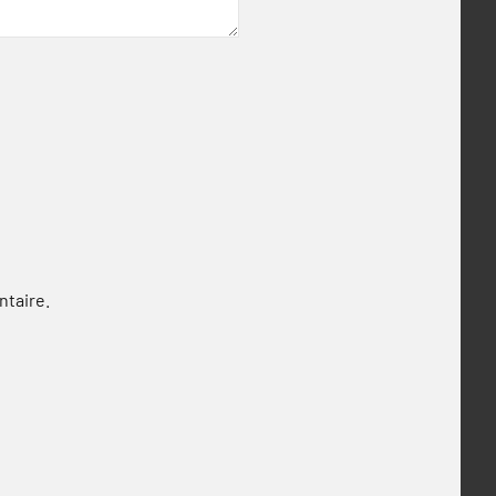
ntaire.