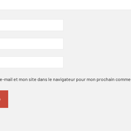
-mail et mon site dans le navigateur pour mon prochain comme