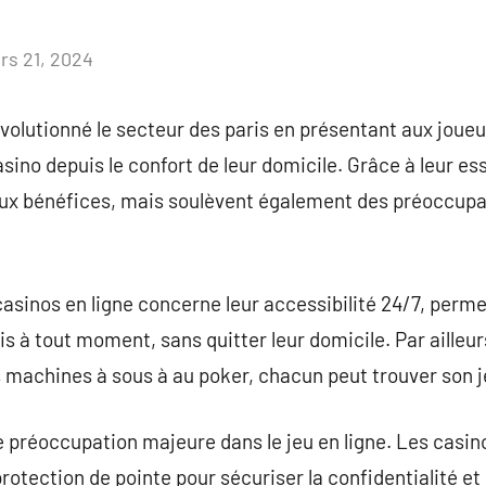
rs 21, 2024
Aucun
commentaire
évolutionné le secteur des paris en présentant aux joueu
asino depuis le confort de leur domicile. Grâce à leur e
ux bénéfices, mais soulèvent également des préoccupati
casinos en ligne concerne leur accessibilité 24/7, perm
is à tout moment, sans quitter leur domicile. Par ailleurs
es machines à sous à au poker, chacun peut trouver son j
e préoccupation majeure dans le jeu en ligne. Les casin
rotection de pointe pour sécuriser la confidentialité et