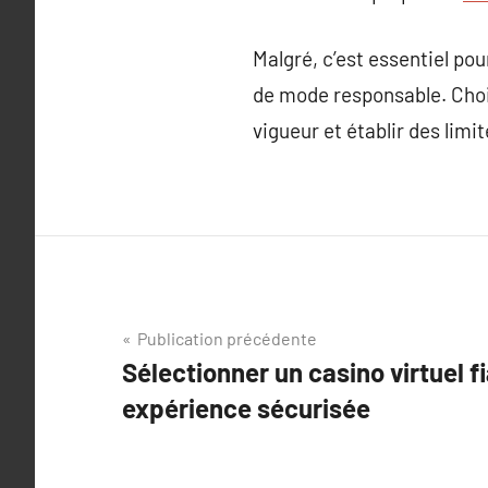
Malgré, c’est essentiel pour
de mode responsable. Choi
vigueur et établir des limi
Navigation
Publication précédente
Sélectionner un casino virtuel f
de
expérience sécurisée
l’article