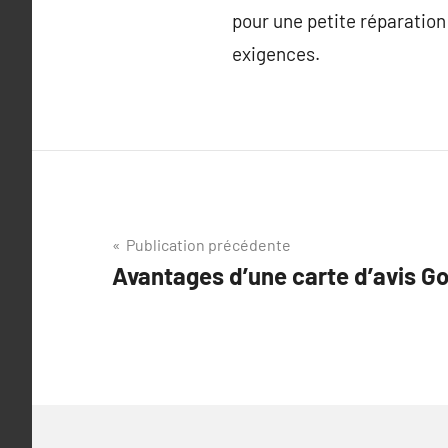
pour une petite réparation
exigences.
Navigation
Publication précédente
Avantages d’une carte d’avis G
de
l’article