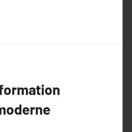
sformation
 moderne