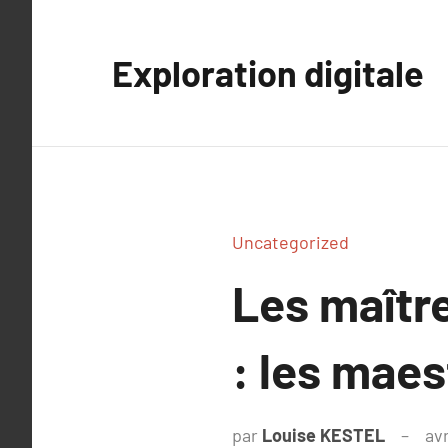
Aller
au
Exploration digitale
contenu
Uncategorized
Les maîtr
: les maes
par
Louise KESTEL
avr