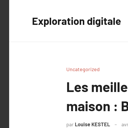
Aller
au
Exploration digitale
contenu
Uncategorized
Les meill
maison : B
par
Louise KESTEL
avr