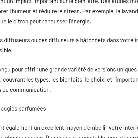
nt un impact important sur le bien-être. Des études mo
er l’humeur et réduire le stress. Par exemple, la lavan
que le citron peut rehausser l’énergie.
s diffuseurs ou des diffuseurs à bâtonnets dans votre in
ible.
nçu pour offrir une grande variété de versions uniques
couvrant les types, les bienfaits, le choix, et l’import
ns de communication.
 bougies parfumées
 également un excellent moyen d’embellir votre intérie
r à chaque espace. Disposées sur une table, une étagère 